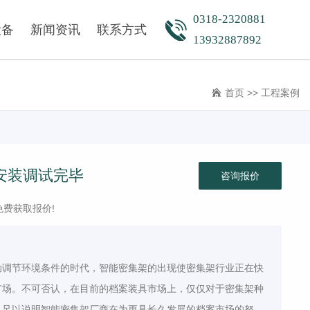
NT
NEWS
CONTACT
0318-2320881
设备
新闻资讯
联系方式
13932887892
首页
>>
工程案例
安装调试完毕
咨询报价
免费获取报价!
动调节环境条件的时代，智能密集架的出现使密集架行业正在快
广场。不可否认，在目前的档案装具市场上，仅仅对于密集架种
，足以说明智能密集架厂商在为更具长久发展的档案市场的努