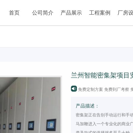
HOME
ABOUT US
PRODUCTS
CASE
PLA
首页
公司简介
产品展示
工程案例
厂房
智慧档案库房一体化
智能密集柜
兰州智能密集架项目
公司新闻
行业动态
手动密集柜
全封闭密集柜
底图密集柜
挂画密集柜
免费定制方案 免费到厂考察 
病例密集柜
会计密集柜
产品描述：
密集架正在告别手动运行和手
自动选层柜
货架系列
马加鞭进入一个专业化的商业
类及款式的选择就多至几十种